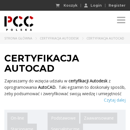
Koszyk
Login
Register
Togg
STRONA GŁÓWNA
CERTYFIKACJA AUTODESK
CERTYFIKACJA AUTOCAD
CERTYFIKACJA
AUTOCAD
Zapraszamy do wzięcia udziału w
certyfikacji Autodesk
z
oprogramowania
AutoCAD.
Taki egzamin to doskonały sposób,
żeby podsumować i zweryfikować swoją wiedzę i umiejętność
poruszania się w programie. Otrzymany po zdanym egzaminie
Czytaj dalej
Certyfikat AutoCAD będzie Twoim dodatkowym atutem na
rynku pracy lub u aktualnego pracodawcy.
Certyfikat AutoCAD –
On-line
Podstawowe
Zaawansowane
rodzaje
Stacjonarne
Specjalistyczne