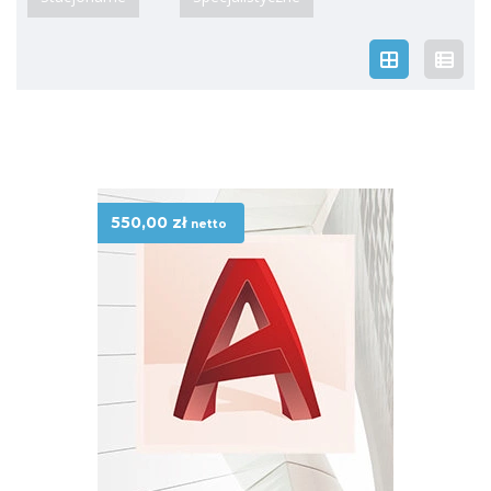
Posiadamy w naszej ofercie certyfikacje na
dwóch poziomach:
Autodesk Certified User (ACU)
dla
początkujących oraz
Autodesk Certified Professional (ACP)
dla
zaawansowanych użytkowników AutoCAD. Jeśli chcesz
zapoznać się ze szczegółowym opisem Egzaminu przejdz do
Certyfikacja
odpowiedniego produktu.
AutoCAD – jak zamówić?
Aby
zapisać Uczestnika/ów na Egzamin Certyfikacji należy:
Wybrać rodzaj, poziom i termin Egzaminu.
550,00
zł
netto
Wypełnić formularz rejestracji i zapoznać się z regulaminem.
Wybrać formę płatności z dostępnej listy i zamówić
Certyfikację.
Opłacić Egzamin.
Ważne informacje
Certyfikacja AutoCAD odbywa się w naszym
Centrum
Szkoleniowym Autodesk we Wrocławiu.
Aktualnie dostępne egzaminy
oraz ich
ceny
widoczne są
poniżej.