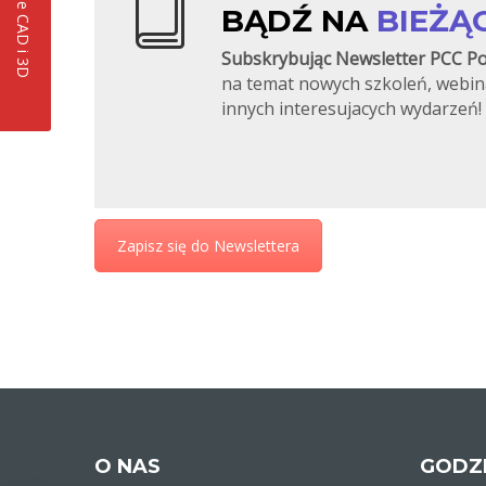
BĄDŹ NA
BIEŻĄ
Subskrybując Newsletter PCC Po
na temat nowych szkoleń, webin
innych interesujacych wydarzeń!
Zapisz się do Newslettera
O NAS
GODZ