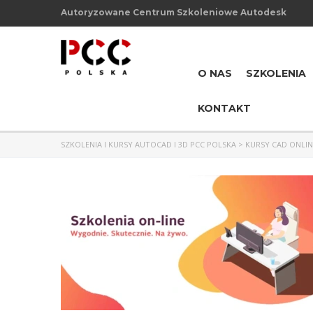
Autoryzowane Centrum Szkoleniowe Autodesk
O NAS
SZKOLENIA
KONTAKT
SZKOLENIA I KURSY AUTOCAD I 3D PCC POLSKA
>
KURSY CAD ONLIN