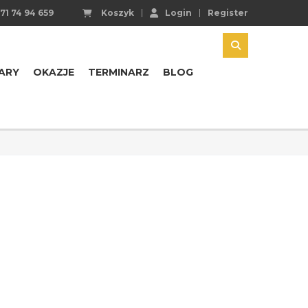
71 74 94 659
Koszyk
Login
Register
ARY
OKAZJE
TERMINARZ
BLOG