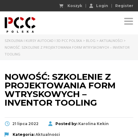
Koszyk
Login
Register
Togg
SZKOLENIA I KURSY AUTOCAD I 3D PCC POLSKA
>
BLOG
>
AKTUALNOŚCI
>
NOWOŚĆ: SZKOLENIE Z PROJEKTOWANIA FORM WTRYSKOWYCH – INVENTOR
TOOLING
NOWOŚĆ: SZKOLENIE Z
PROJEKTOWANIA FORM
WTRYSKOWYCH –
INVENTOR TOOLING
21 lipca 2022
Posted by:
Karolina Kekin
Kategoria:
Aktualności