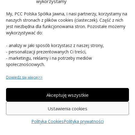
wykorzystamy
Newsletter
My, PCC Polska Spółka Jawna, i nasi partnerzy, korzystamy na
naszych stronach z plików cookies (ciasteczek). Część z nich
jest niezbędna dla funkcjonowania stron. Pozostałe możemy
wykorzystywać do:
- analizy w jaki sposób korzystasz z naszej strony,
- personalizacji prezentowanych Ci treści,
PCC POLSKA T. JARMUSZCZAK SPÓŁKA
- marketingu, reklamy i na potrzeby mediów
JAWNA
społecznościowych.
ul. Kościerzyńska 10, 51-
Dowiedz się więcej>>
416 Wrocław
71 74 94 659
Akceptuję wszystkie
Ustawienia cookies
Copyright © 2015-2026 PCC Polska. Wszystkie prawa
Polityka Cookies
Polityka prywatności
zastrzeżone.