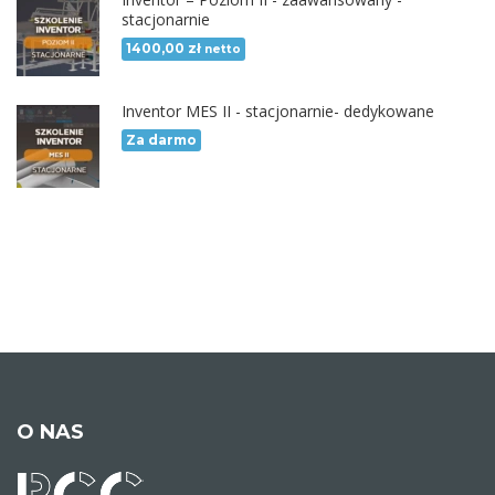
stacjonarnie
1400,00
zł
netto
Inventor MES II - stacjonarnie- dedykowane
Za darmo
O NAS