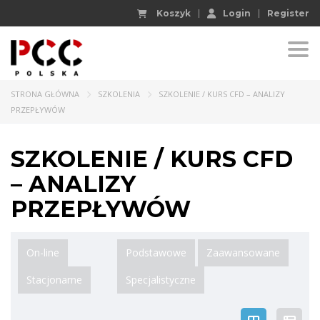
Koszyk
Login
Register
Togg
STRONA GŁÓWNA
SZKOLENIA
SZKOLENIE / KURS CFD – ANALIZY
PRZEPŁYWÓW
SZKOLENIE / KURS CFD
– ANALIZY
PRZEPŁYWÓW
On-line
Podstawowe
Zaawansowane
Stacjonarne
Specjalistyczne