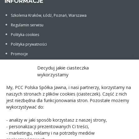
INFORMACJE
Szkolenia Kraków, Łódź, Poznań, Warszawa
Regulamin serwisu
Polityka cookies
Polityka prywatności
Promocje
Newsletter
Decyduj jakie ciasteczka
wykorzystamy
My, PCC Polska Spółka Jawna, i nasi partnerzy, korzystamy na
naszych stronach z plików cookies (ciasteczek). Część z nich
jest niezbędna dla funkcjonowania stron. Pozostałe możemy
wykorzystywać do:
PCC POLSKA T. JARMUSZCZAK SPÓŁKA
- analizy w jaki sposób korzystasz z naszej strony,
JAWNA
- personalizacji prezentowanych Ci treści,
- marketingu, reklamy i na potrzeby mediów
ul. Kościerzyńska 10, 51-