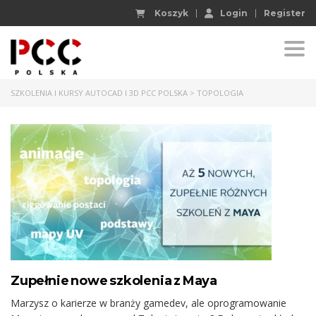
Koszyk
Login
Register
Togg
SZKOLENIA I KURSY AUTOCAD I 3D PCC POLSKA
>
TOPOLOGIA
Zupełnie nowe szkolenia z Maya
Marzysz o karierze w branży gamedev, ale oprogramowanie