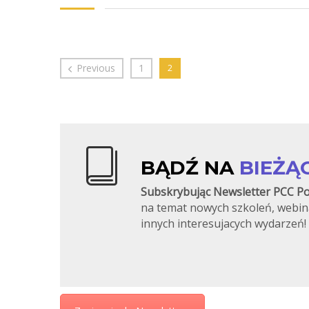
Previous
1
2
BĄDŹ NA
BIEŻĄ
Subskrybując Newsletter PCC Po
na temat nowych szkoleń, webin
innych interesujacych wydarzeń!