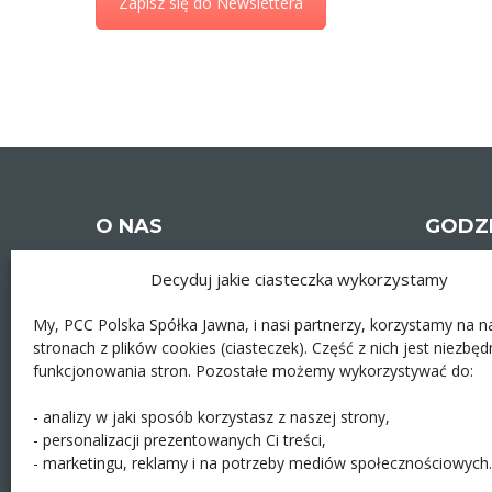
Zapisz się do Newslettera
O NAS
GODZ
Decyduj jakie ciasteczka wykorzystamy
Ponied
Wtore
My, PCC Polska Spółka Jawna, i nasi partnerzy, korzystamy na n
stronach z plików cookies (ciasteczek). Część z nich jest niezbęd
Środa
Dziękujemy, ze odwiedziny naszego
funkcjonowania stron. Pozostałe możemy wykorzystywać do:
Autoryzowanego Centrum
Czwart
Szkoleniowego Autodesk. Każdego dnia
- analizy w jaki sposób korzystasz z naszej strony,
staramy się, aby nasza oferta była
Piątek
najlepsza dla Ciebie.
Więcej >>
- personalizacji prezentowanych Ci treści,
Sobota 
- marketingu, reklamy i na potrzeby mediów społecznościowych.