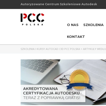
Autoryzowane Centrum Szkoleniowe Autodesk
O NAS
SZKOLENIA
KONTAKT
SZKOLENIA I KURSY AUTOCAD I 3D PCC POLSKA
>
ARTYKUŁY WEDŁU