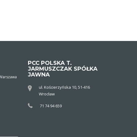
PCC POLSKA T.
JARMUSZCZAK SPÓŁKA
JAWNA
, Warszawa
ul. Kościerzyńska 10, 51-416
Wrocław
71 74 94 659