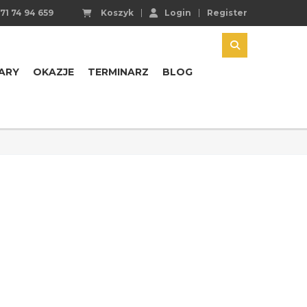
71 74 94 659
Koszyk
Login
Register
ARY
OKAZJE
TERMINARZ
BLOG