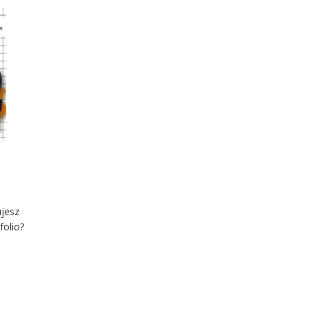
ujesz
folio?