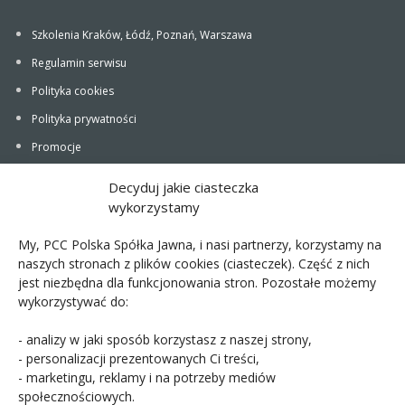
Szkolenia Kraków, Łódź, Poznań, Warszawa
Regulamin serwisu
Polityka cookies
Polityka prywatności
Promocje
Newsletter
Decyduj jakie ciasteczka
wykorzystamy
My, PCC Polska Spółka Jawna, i nasi partnerzy, korzystamy na
naszych stronach z plików cookies (ciasteczek). Część z nich
jest niezbędna dla funkcjonowania stron. Pozostałe możemy
wykorzystywać do:
PCC POLSKA T. JARMUSZCZAK SPÓŁKA
- analizy w jaki sposób korzystasz z naszej strony,
JAWNA
- personalizacji prezentowanych Ci treści,
- marketingu, reklamy i na potrzeby mediów
ul. Kościerzyńska 10, 51-
społecznościowych.
416 Wrocław