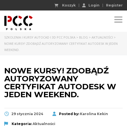
Koszyk
Login
Register
Togg
SZKOLENIA I KURSY AUTOCAD I 3D PCC POLSKA
>
BLOG
>
AKTUALNOŚCI
>
NOWE KURSY! ZDOBĄDŹ AUTORYZOWANY CERTYFIKAT AUTODESK W JEDEN
WEEKEND.
NOWE KURSY! ZDOBĄDŹ
AUTORYZOWANY
CERTYFIKAT AUTODESK W
JEDEN WEEKEND.
29 stycznia 2024
Posted by:
Karolina Kekin
Kategoria:
Aktualności