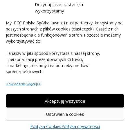
Newsletter
Decyduj jakie ciasteczka
wykorzystamy
My, PCC Polska Spółka Jawna, i nasi partnerzy, korzystamy na
naszych stronach z plików cookies (ciasteczek). Część z nich
jest niezbędna dla funkcjonowania stron. Pozostałe możemy
wykorzystywać do:
PCC POLSKA T. JARMUSZCZAK SPÓŁKA
- analizy w jaki sposób korzystasz z naszej strony,
JAWNA
- personalizacji prezentowanych Ci treści,
- marketingu, reklamy i na potrzeby mediów
ul. Kościerzyńska 10, 51-
społecznościowych.
416 Wrocław
71 74 94 659
Dowiedz się więcej>>
Akceptuję wszystkie
Copyright © 2015-2026 PCC Polska. Wszystkie prawa
Ustawienia cookies
zastrzeżone.
Polityka Cookies
Polityka prywatności