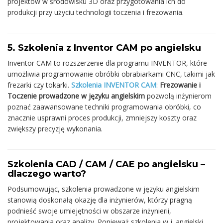
projektów w środowisku 3D oraz przygotowania ich do
produkcji przy użyciu technologii toczenia i frezowania.
5. Szkolenia z Inventor CAM po angielsku
Inventor CAM to rozszerzenie dla programu INVENTOR, które
umożliwia programowanie obróbki obrabiarkami CNC, takimi jak
frezarki czy tokarki.
Szkolenia INVENTOR CAM
:
Frezowanie i
Toczenie prowadzone w języku angielskim
pozwolą inżynierom
poznać zaawansowane techniki programowania obróbki, co
znacznie usprawni proces produkcji, zmniejszy koszty oraz
zwiększy precyzję wykonania.
Szkolenia CAD / CAM / CAE po angielsku –
dlaczego warto?
Podsumowując, szkolenia prowadzone w języku angielskim
stanowią doskonałą okazję dla inżynierów, którzy pragną
podnieść swoje umiejętności w obszarze inżynierii,
projektowania oraz analizy. Ponieważ szkolenia w j. angielski