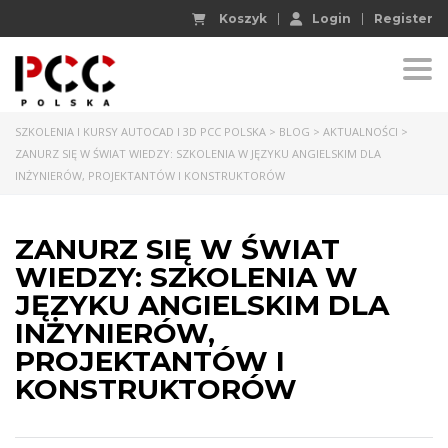
Koszyk
Login
Register
Togg
SZKOLENIA I KURSY AUTOCAD I 3D PCC POLSKA
>
BLOG
>
AKTUALNOŚCI
>
ZANURZ SIĘ W ŚWIAT WIEDZY: SZKOLENIA W JĘZYKU ANGIELSKIM DLA
INŻYNIERÓW, PROJEKTANTÓW I KONSTRUKTORÓW
ZANURZ SIĘ W ŚWIAT
WIEDZY: SZKOLENIA W
JĘZYKU ANGIELSKIM DLA
INŻYNIERÓW,
PROJEKTANTÓW I
KONSTRUKTORÓW